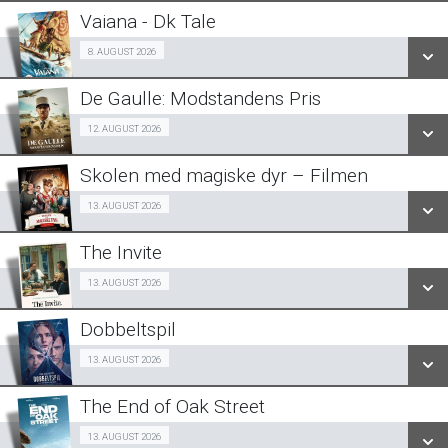
LÆS MERE
Vaiana - Dk Tale
SE ALLE DAGE
Fra 08.08.2026
8. AUGUST 2026
LÆS MERE
De Gaulle: Modstandens Pris
SE ALLE DAGE
Ældre sagen 12/08
12. AUGUST 2026
LÆS MERE
Skolen med magiske dyr – Filmen
SE ALLE DAGE
Fra 13.08.2026
13. AUGUST 2026
LÆS MERE
The Invite
SE ALLE DAGE
Fra 13.08.2026
13. AUGUST 2026
LÆS MERE
Dobbeltspil
SE ALLE DAGE
Fra 13.08.2026
13. AUGUST 2026
LÆS MERE
The End of Oak Street
SE ALLE DAGE
Fra 13.08.2026
13. AUGUST 2026