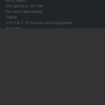
Betty Ballon
Den glemte ø - DK Tale
Den store diamantjagt
Råplan
F for Får 3 - Et monster på bondegården
Whalefall
Street Fighter
Clayface
Fornuft og følelse
Klara and the Sun
ErindringsBio 8: Dejlige Danmark
De Gaulle: Frihedens stemme
Over stregen
En farlig affære
Wild Horse Nine
How to Rob a Bank
The Hunger Games: Sunrise on the Reaping
ErindringsBio 1: Et par ord om Danmark og Hvad skal jeg
være?