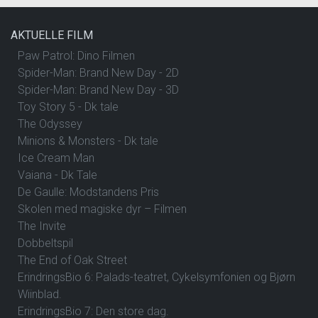
AKTUELLE FILM
Paw Patrol: Dino Filmen
Spider-Man: Brand New Day - 2D
Spider-Man: Brand New Day - 3D
Toy Story 5 - Dk tale
The Odyssey
Minions & Monsters - Dk tale
Ice Cream Man
Vaiana - Dk Tale
De Gaulle: Modstandens Pris
Skolen med magiske dyr – Filmen
The Invite
Dobbeltspil
The End of Oak Street
ErindringsBio 6: Palads-teatret, Cykelsymfonien og Bjørn
Wiinblad.
ErindringsBio 7: Den store dag.