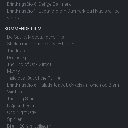
ErindringsBio 8: Dejlige Danmark
ErindringsBio 1: Et par ord om Danmark og Hvad skal jeg
være?
KOMMENDE FILM
De Gaulle: Modstandens Pris
Skolen med magiske dyr – Filmen
The Invite
Dobbeltspil
The End of Oak Street
Mutiny
Insidious: Out of the Further
ErindringsBio 6: Palads-teatret, Cykelsymfonien og Bjørn
Wiinblad.
The Dog Stars
Nøjsomheden
One Night Only
Spirillen
Biler - 20-års jubilæum