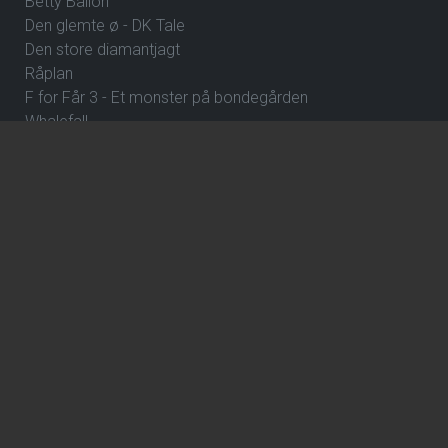
Betty Ballon
Den glemte ø - DK Tale
Den store diamantjagt
Råplan
F for Får 3 - Et monster på bondegården
Whalefall
Street Fighter
Clayface
Fornuft og følelse
Klara and the Sun
ErindringsBio 8: Dejlige Danmark
De Gaulle: Frihedens stemme
Over stregen
En farlig affære
Wild Horse Nine
How to Rob a Bank
The Hunger Games: Sunrise on the Reaping
ErindringsBio 1: Et par ord om Danmark og Hvad skal jeg
være?