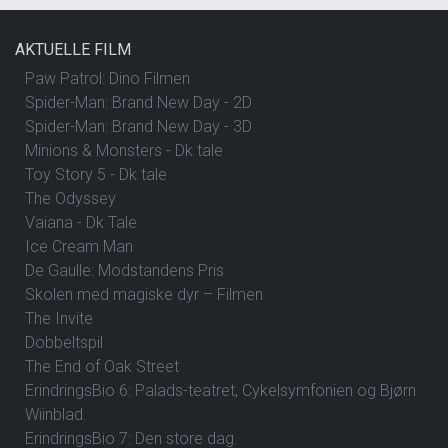
AKTUELLE FILM
Paw Patrol: Dino Filmen
Spider-Man: Brand New Day - 2D
Spider-Man: Brand New Day - 3D
Minions & Monsters - Dk tale
Toy Story 5 - Dk tale
The Odyssey
Vaiana - Dk Tale
Ice Cream Man
De Gaulle: Modstandens Pris
Skolen med magiske dyr – Filmen
The Invite
Dobbeltspil
The End of Oak Street
ErindringsBio 6: Palads-teatret, Cykelsymfonien og Bjørn
Wiinblad.
ErindringsBio 7: Den store dag.