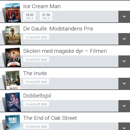
LÆS MERE
Ice Cream Man
SE ALLE DAGE
18:20
21:30
Sal 4
18:20
21:30
Sal 3
SAL 4
SAL 3
LÆS MERE
De Gaulle: Modstandens Pris
SE ALLE DAGE
Ældre sagen 12/08
12. AUGUST 2026
LÆS MERE
Skolen med magiske dyr – Filmen
SE ALLE DAGE
Fra 13.08.2026
13. AUGUST 2026
LÆS MERE
The Invite
SE ALLE DAGE
Fra 13.08.2026
13. AUGUST 2026
LÆS MERE
Dobbeltspil
SE ALLE DAGE
Fra 13.08.2026
13. AUGUST 2026
LÆS MERE
The End of Oak Street
SE ALLE DAGE
Fra 13.08.2026
13. AUGUST 2026