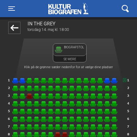
Kulturbiografen
1step-front02 104914
Toggle navigation
IN THE GREY
torsdag 14. maj kl. 18:00
BIOGRAFSTOL
SE MERE
Klik på de grønne sæder nedenfor for at vælge dine pladser