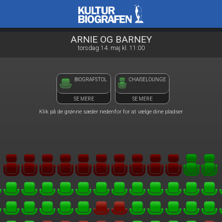
Kulturbiografen
front03-cc 125133
ARNIE OG BARNEY
torsdag 14. maj kl. 11:00
BIOGRAFSTOL
CHAISELOUNGE
SE MERE
SE MERE
Klik på de grønne sæder nedenfor for at vælge dine pladser