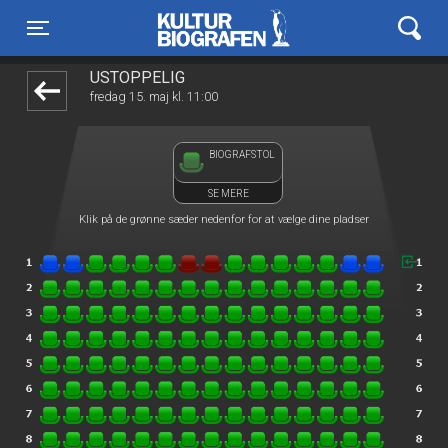
Kulturbiografen
1step-front02 103224
Toggle navigation
USTOPPELIG
fredag 15. maj kl. 11:00
BIOGRAFSTOL
SE MERE
Klik på de grønne sæder nedenfor for at vælge dine pladser