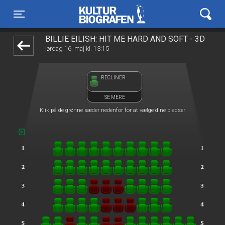
Kulturbiografen
front05-temp 011720
Toggle navigation
BILLIE EILISH: HIT ME HARD AND SOFT - 3D
lørdag 16. maj kl. 13:15
RECLINER
SE MERE
Klik på de grønne sæder nedenfor for at vælge dine pladser