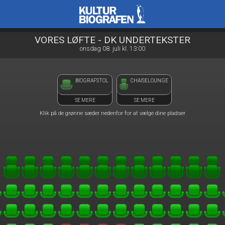
Kulturbiografen
front05-temp 124622
VORES LØFTE - DK UNDERTEKSTER
onsdag 08. juli kl. 13:00
BIOGRAFSTOL
CHAISELOUNGE
SE MERE
SE MERE
Klik på de grønne sæder nedenfor for at vælge dine pladser