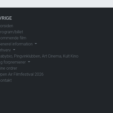
VRIGE
orsiden
rogram/billet
ommende film
enerel information
rhverv
abybio, Pingvinklubben, Art Cinema, Kult Kino
g forpremierer
ine ordrer
pen Air Filmfestival 2026
ontakt