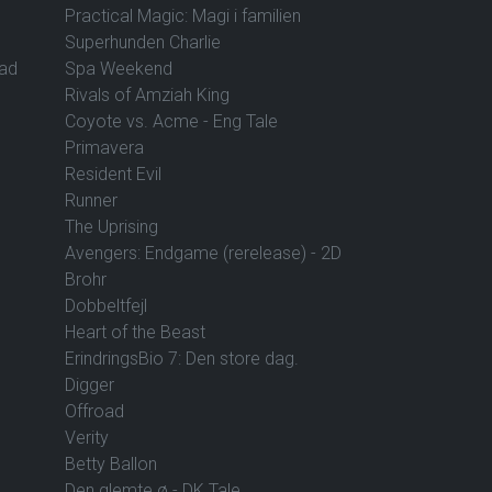
Practical Magic: Magi i familien
Superhunden Charlie
vad
Spa Weekend
Rivals of Amziah King
Coyote vs. Acme - Eng Tale
Primavera
Resident Evil
Runner
The Uprising
Avengers: Endgame (rerelease) - 2D
Brohr
Dobbeltfejl
Heart of the Beast
ErindringsBio 7: Den store dag.
Digger
Offroad
Verity
Betty Ballon
Den glemte ø - DK Tale