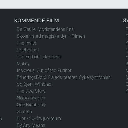
KOMMENDE FILM
Ø
De Gaulle: Modstandens Pris
F
Skolen med magiske dyr – Filmen
P
The Invite
K
Dobbeltspil
G
The End of Oak Street
E
Mutiny
B
Insidious: Out of the Further
o
ErindringsBio 6: Palads-teatret, Cykelsymfonien
D
og Bjørn Wiinblad.
O
The Dog Stars
K
Nøjsomheden
One Night Only
Spirillen
en
Biler - 20-års jubilæum
By Any Means