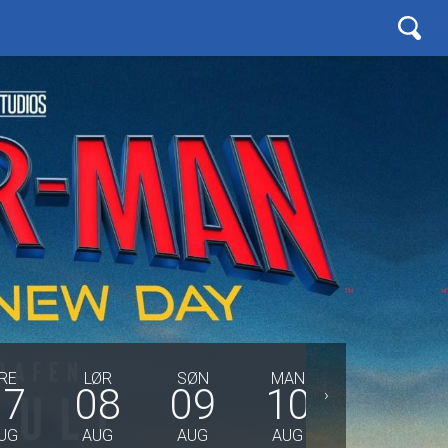
RE
LØR
SØN
MAN
TIRS
07
08
09
10
11
›
UG
AUG
AUG
AUG
AUG