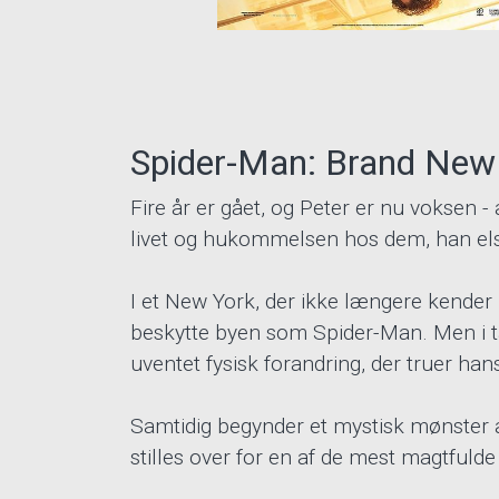
Spider-Man: Brand New
Fire år er gået, og Peter er nu voksen - al
livet og hukommelsen hos dem, han els
I et New York, der ikke længere kender ha
beskytte byen som Spider-Man. Men i ta
uventet fysisk forandring, der truer han
Samtidig begynder et mystisk mønster a
stilles over for en af de mest magtfuld