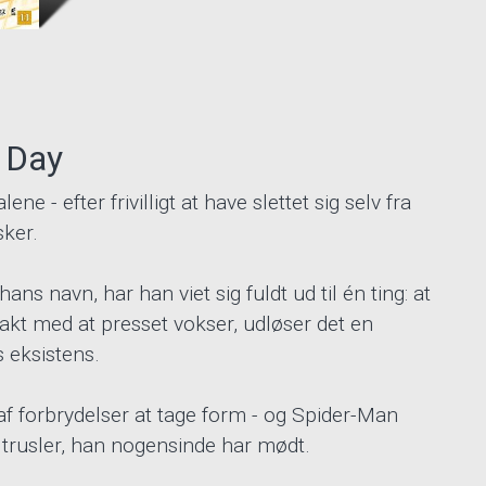
 Day
ene - efter frivilligt at have slettet sig selv fra
ker.
ns navn, har han viet sig fuldt ud til én ting: at
kt med at presset vokser, udløser det en
s eksistens.
f forbrydelser at tage form - og Spider-Man
e trusler, han nogensinde har mødt.