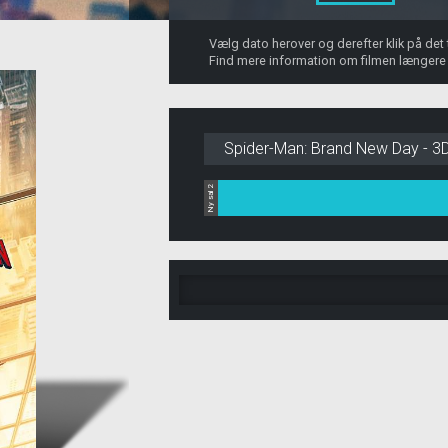
Vælg dato herover og derefter klik på det
Find mere information om filmen længere
Spider-Man: Brand New Day - 3
Ny sal 2