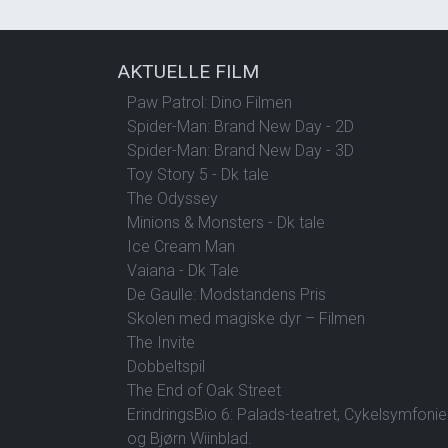
AKTUELLE FILM
Paw Patrol: Dino Filmen
Spider-Man: Brand New Day - 2D
Spider-Man: Brand New Day - 3D
Toy Story 5 - Dk tale
The Odyssey
Minions & Monsters - Dk tale
Ice Cream Man
Vaiana - Dk Tale
De Gaulle: Modstandens Pris
Skolen med magiske dyr – Filmen
The Invite
Dobbeltspil
The End of Oak Street
ErindringsBio 6: Palads-teatret, Cykelsymfoni
og Bjørn Wiinblad.