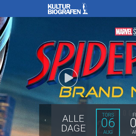
Kulturbiografen
TORS
F
ALLE
06
‹
DAGE
AUG
A