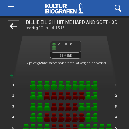
Kulturbiografen
1step-front02 053932
Toggle navigation
BILLIE EILISH: HIT ME HARD AND SOFT - 3D
søndag 10. maj kl. 15:15
RECLINER
SE MERE
Klik på de grønne sæder nedenfor for at vælge dine pladser