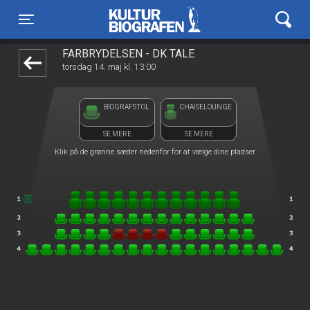
Kulturbiografen
front05-temp 041202
Toggle navigation
FÅRBRYDELSEN - DK TALE
torsdag 14. maj kl. 13:00
BIOGRAFSTOL
CHAISELOUNGE
SE MERE
SE MERE
Klik på de grønne sæder nedenfor for at vælge dine pladser