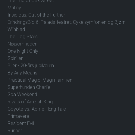
The End of Oak Street
Mutiny
Insidious: Out of the Further
ErindringsBio 6: Palads-teatret, Cykelsymfonien og Bjørn
Wiinblad.
The Dog Stars
Nøjsomheden
One Night Only
Spirillen
Biler - 20-års jubilæum
By Any Means
Practical Magic: Magi i familien
Superhunden Charlie
Spa Weekend
Rivals of Amziah King
Coyote vs. Acme - Eng Tale
Primavera
Resident Evil
Runner