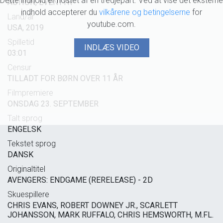
Dette indhold er hostet af en tredjepart. Ved at vise det eksterne
ACTION, EVENTYR
indhold accepterer du
vilkårene og betingelserne
for
Land/år
youtube.com.
USA, 2019
Spilletid
INDLÆS VIDEO
03:01
Censur
TILLADT FOR BØRN OVER 11 ÅR
Filmpremiere
ONSDAG 23. SEPTEMBER
Talt sprog
ENGELSK
Tekstet sprog
DANSK
Originaltitel
AVENGERS: ENDGAME (RERELEASE) - 2D
Skuespillere
CHRIS EVANS, ROBERT DOWNEY JR., SCARLETT
JOHANSSON, MARK RUFFALO, CHRIS HEMSWORTH, M.FL.