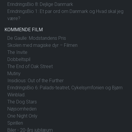
ErindringsBio 8: Dejlige Danmark
ErindringsBio 1: Et par ord om Danmark og Hvad skal jeg
være?
KOMMENDE FILM
De Gaulle: Modstandens Pris
Skolen med magiske dyr – Filmen
The Invite
Dobbeltspil
The End of Oak Street
Mutiny
Insidious: Out of the Further
ErindringsBio 6: Palads-teatret, Cykelsymfonien og Bjørn
Wiinblad.
The Dog Stars
Nøjsomheden
One Night Only
Spirillen
Biler - 20-års jubilæum