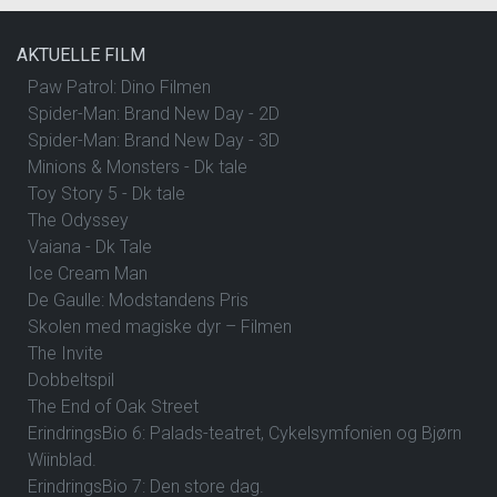
AKTUELLE FILM
Paw Patrol: Dino Filmen
Spider-Man: Brand New Day - 2D
Spider-Man: Brand New Day - 3D
Minions & Monsters - Dk tale
Toy Story 5 - Dk tale
The Odyssey
Vaiana - Dk Tale
Ice Cream Man
De Gaulle: Modstandens Pris
Skolen med magiske dyr – Filmen
The Invite
Dobbeltspil
The End of Oak Street
ErindringsBio 6: Palads-teatret, Cykelsymfonien og Bjørn
Wiinblad.
ErindringsBio 7: Den store dag.