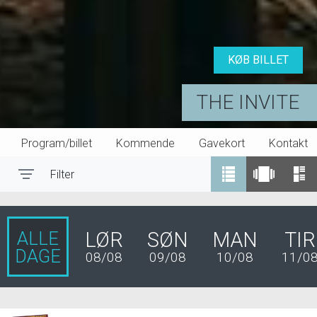
KØB BILLET
THE INVITE
Program/billet
Kommende
Gavekort
Kontakt
Filter
Toggle navigation
ALLE
LØR
SØN
MAN
TIR
DAGE
08/08
09/08
10/08
11/0