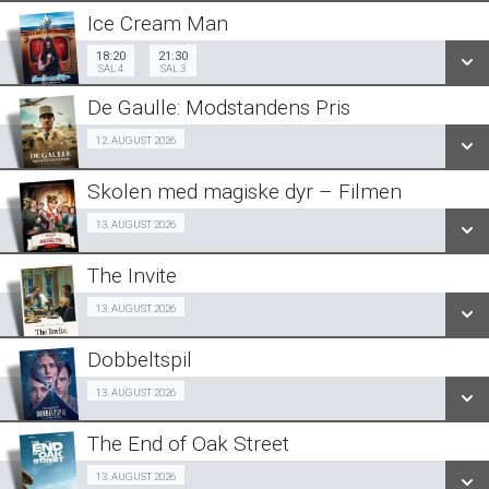
LÆS MERE
Ice Cream Man
SE ALLE DAGE
18:20
21:30
Sal 4
18:20
21:30
Sal 3
SAL 4
SAL 3
LÆS MERE
De Gaulle: Modstandens Pris
SE ALLE DAGE
Ældre sagen 12/08
12. AUGUST 2026
LÆS MERE
Skolen med magiske dyr – Filmen
SE ALLE DAGE
Fra 13.08.2026
13. AUGUST 2026
LÆS MERE
The Invite
SE ALLE DAGE
Fra 13.08.2026
13. AUGUST 2026
LÆS MERE
Dobbeltspil
SE ALLE DAGE
Fra 13.08.2026
13. AUGUST 2026
LÆS MERE
The End of Oak Street
SE ALLE DAGE
Fra 13.08.2026
13. AUGUST 2026