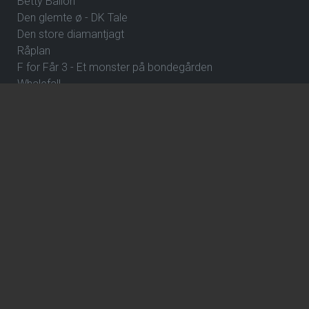
Betty Ballon
Den glemte ø - DK Tale
Den store diamantjagt
Råplan
F for Får 3 - Et monster på bondegården
Whalefall
Street Fighter
Clayface
Fornuft og følelse
Klara and the Sun
ErindringsBio 8: Dejlige Danmark
De Gaulle: Frihedens stemme
Over stregen
En farlig affære
Wild Horse Nine
How to Rob a Bank
The Hunger Games: Sunrise on the Reaping
ErindringsBio 1: Et par ord om Danmark og Hvad skal jeg
være?