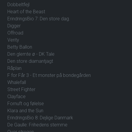
Dobbeltfejl
Heart of the Beast
ErindringsBio 7: Den store dag.
Digger
Offroad
Verity
Betty Ballon
Den glemte ø - DK Tale
Den store diamantjagt
Råplan
F for Får 3 - Et monster på bondegården
Whalefall
Street Fighter
Clayface
Fornuft og følelse
Klara and the Sun
ErindringsBio 8: Dejlige Danmark
De Gaulle: Frihedens stemme
Over stregen