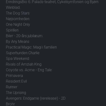
ErindringsBio 6: Palads-teatret, Cykelsymfonien og Bjørn
Wiinblad.
The Dog Stars
Nøjsomheden
One Night Only
Spirillen
Biler - 20-års jubilæum
By Any Means
Practical Magic: Magi i familien
Superhunden Charlie
Spa Weekend
Rivals of Amziah King
Coyote vs. Acme - Eng Tale
Primavera
Resident Evil
Runner
The Uprising
Avengers: Endgame (rerelease) - 2D
Brohr