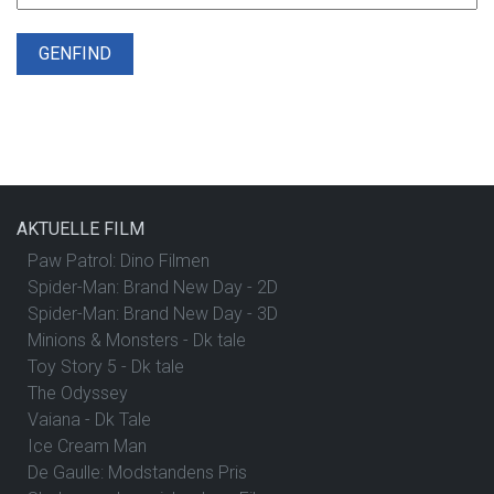
GENFIND
AKTUELLE FILM
Paw Patrol: Dino Filmen
Spider-Man: Brand New Day - 2D
Spider-Man: Brand New Day - 3D
Minions & Monsters - Dk tale
Toy Story 5 - Dk tale
The Odyssey
Vaiana - Dk Tale
Ice Cream Man
De Gaulle: Modstandens Pris