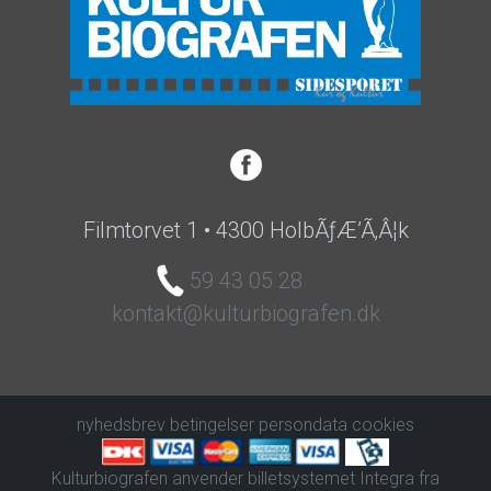
Filmtorvet 1 • 4300 HolbÃƒÆ’Ã‚Â¦k
59 43 05 28
kontakt@kulturbiografen.dk
nyhedsbrev
betingelser
persondata
cookies
Kulturbiografen anvender
billetsystemet Integra
fra