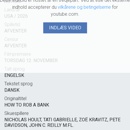
Dette indhold er hostet af en tredjepart. Ved at vise det eksterne
ACTION
indhold accepterer du
vilkårene og betingelserne
for
Land/år
youtube.com.
USA / 2026
Spilletid
INDLÆS VIDEO
AFVENTER
Censur
AFVENTER
Filmpremiere
TORSDAG 12. NOVEMBER
Talt sprog
ENGELSK
Tekstet sprog
DANSK
Originaltitel
HOW TO ROB A BANK
Skuespillere
NICHOLAS HOULT, TATI GABRIELLE, ZOË KRAVITZ, PETE
DAVIDSON, JOHN C. REILLY M.FL.