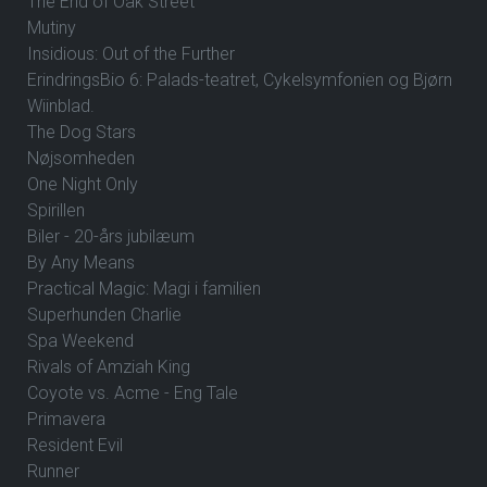
The End of Oak Street
Mutiny
Insidious: Out of the Further
ErindringsBio 6: Palads-teatret, Cykelsymfonien og Bjørn
Wiinblad.
The Dog Stars
Nøjsomheden
One Night Only
Spirillen
Biler - 20-års jubilæum
By Any Means
Practical Magic: Magi i familien
Superhunden Charlie
Spa Weekend
Rivals of Amziah King
Coyote vs. Acme - Eng Tale
Primavera
Resident Evil
Runner