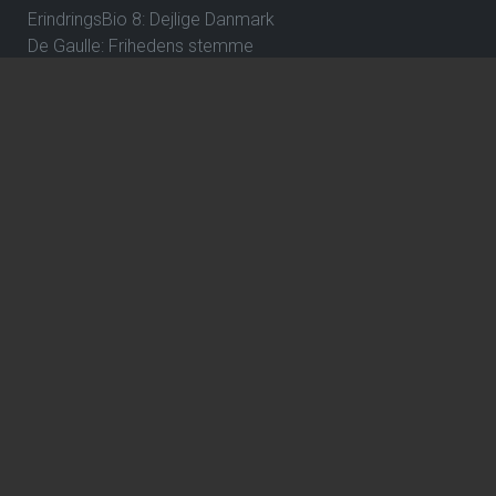
ErindringsBio 8: Dejlige Danmark
De Gaulle: Frihedens stemme
Over stregen
En farlig affære
Wild Horse Nine
How to Rob a Bank
The Hunger Games: Sunrise on the Reaping
ErindringsBio 1: Et par ord om Danmark og Hvad skal jeg
være?
Hexed - DK Tale
Focker In-Law
Violent Night 2
Gule breve
Dune: Del 3
Avengers: Doomsday
Katten med Hatten - Dk tale
Jumanji: Open World
The Angry Birds Movie 3