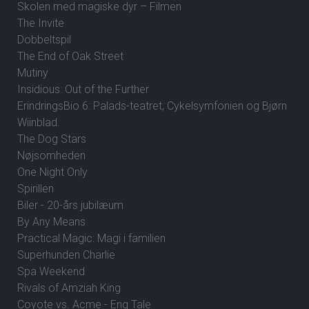
Skolen med magiske dyr – Filmen
The Invite
Dobbeltspil
The End of Oak Street
Mutiny
Insidious: Out of the Further
ErindringsBio 6: Palads-teatret, Cykelsymfonien og Bjørn
Wiinblad.
The Dog Stars
Nøjsomheden
One Night Only
Spirillen
Biler - 20-års jubilæum
By Any Means
Practical Magic: Magi i familien
Superhunden Charlie
Spa Weekend
Rivals of Amziah King
Coyote vs. Acme - Eng Tale