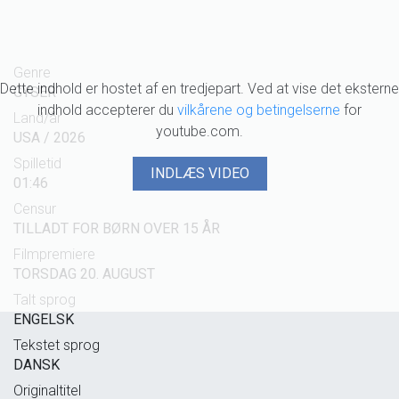
Genre
Dette indhold er hostet af en tredjepart. Ved at vise det eksterne
GYSER
indhold accepterer du
vilkårene og betingelserne
for
Land/år
youtube.com.
USA / 2026
Spilletid
INDLÆS VIDEO
01:46
Censur
TILLADT FOR BØRN OVER 15 ÅR
Filmpremiere
TORSDAG 20. AUGUST
Talt sprog
ENGELSK
Tekstet sprog
DANSK
Originaltitel