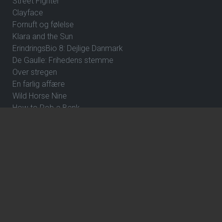
Street Fighter
Clayface
Fornuft og følelse
Klara and the Sun
ErindringsBio 8: Dejlige Danmark
De Gaulle: Frihedens stemme
Over stregen
En farlig affære
Wild Horse Nine
How to Rob a Bank
The Hunger Games: Sunrise on the Reaping
ErindringsBio 1: Et par ord om Danmark og Hvad skal jeg
være?
Hexed - DK Tale
Focker In-Law
Violent Night 2
Gule breve
Dune: Del 3
Avengers: Doomsday