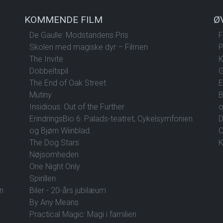
KOMMENDE FILM
Ø
De Gaulle: Modstandens Pris
F
Skolen med magiske dyr – Filmen
P
The Invite
K
Dobbeltspil
G
The End of Oak Street
E
Mutiny
B
Insidious: Out of the Further
o
ErindringsBio 6: Palads-teatret, Cykelsymfonien
D
og Bjørn Wiinblad.
O
The Dog Stars
K
Nøjsomheden
One Night Only
Spirillen
en
Biler - 20-års jubilæum
By Any Means
Practical Magic: Magi i familien