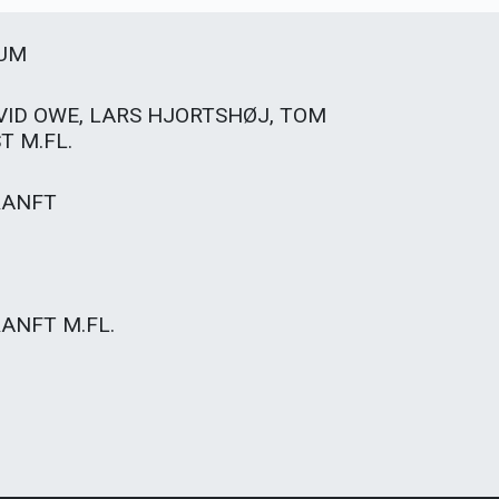
ÆUM
ID OWE, LARS HJORTSHØJ, TOM
T M.FL.
RANFT
ANFT M.FL.