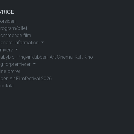
VRIGE
orsiden
rogram/billet
ommende film
enerel information
rhverv
abybio, Pingvinklubben, Art Cinema, Kult Kino
g forpremierer
ine ordrer
pen Air Filmfestival 2026
ontakt