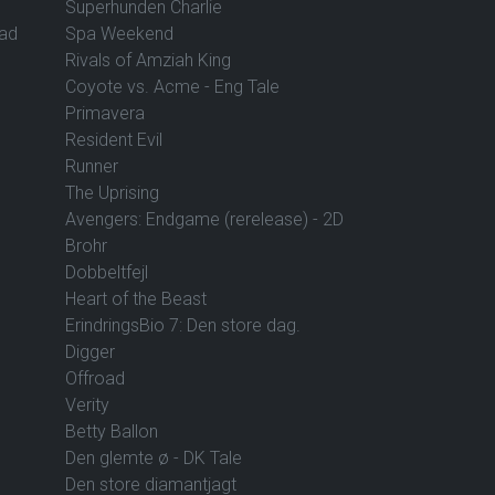
Superhunden Charlie
vad
Spa Weekend
Rivals of Amziah King
Coyote vs. Acme - Eng Tale
Primavera
Resident Evil
Runner
The Uprising
Avengers: Endgame (rerelease) - 2D
Brohr
Dobbeltfejl
Heart of the Beast
ErindringsBio 7: Den store dag.
Digger
Offroad
Verity
Betty Ballon
Den glemte ø - DK Tale
Den store diamantjagt