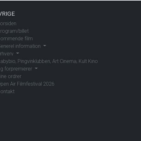
VRIGE
orsiden
rogram/billet
ommende film
enerel information
rhverv
abybio, Pingvinklubben, Art Cinema, Kult Kino
g forpremierer
ine ordrer
pen Air Filmfestival 2026
ontakt