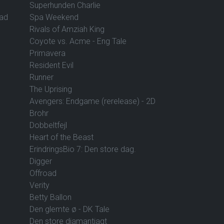
Superhunden Charlie
vad
Spa Weekend
Rivals of Amziah King
Coyote vs. Acme - Eng Tale
Primavera
Resident Evil
Runner
The Uprising
Avengers: Endgame (rerelease) - 2D
Brohr
Dobbeltfejl
Heart of the Beast
ErindringsBio 7: Den store dag.
Digger
Offroad
Verity
Betty Ballon
Den glemte ø - DK Tale
Den store diamantjagt