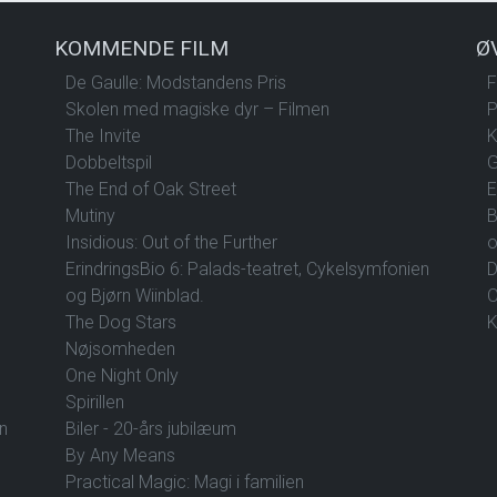
KOMMENDE FILM
Ø
De Gaulle: Modstandens Pris
F
Skolen med magiske dyr – Filmen
P
The Invite
K
Dobbeltspil
G
The End of Oak Street
E
Mutiny
B
Insidious: Out of the Further
o
ErindringsBio 6: Palads-teatret, Cykelsymfonien
D
og Bjørn Wiinblad.
O
The Dog Stars
K
Nøjsomheden
One Night Only
Spirillen
en
Biler - 20-års jubilæum
By Any Means
Practical Magic: Magi i familien