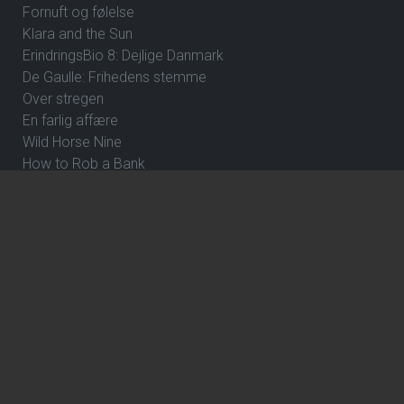
Fornuft og følelse
Klara and the Sun
ErindringsBio 8: Dejlige Danmark
De Gaulle: Frihedens stemme
Over stregen
En farlig affære
Wild Horse Nine
How to Rob a Bank
The Hunger Games: Sunrise on the Reaping
ErindringsBio 1: Et par ord om Danmark og Hvad skal jeg
være?
Hexed - DK Tale
Focker In-Law
Violent Night 2
Gule breve
Dune: Del 3
Avengers: Doomsday
Katten med Hatten - Dk tale
Jumanji: Open World