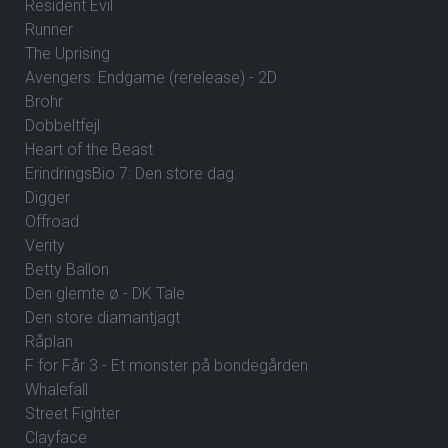
Resident Evil
Runner
The Uprising
Avengers: Endgame (rerelease) - 2D
Brohr
Dobbeltfejl
Heart of the Beast
ErindringsBio 7: Den store dag.
Digger
Offroad
Verity
Betty Ballon
Den glemte ø - DK Tale
Den store diamantjagt
Råplan
F for Får 3 - Et monster på bondegården
Whalefall
Street Fighter
Clayface