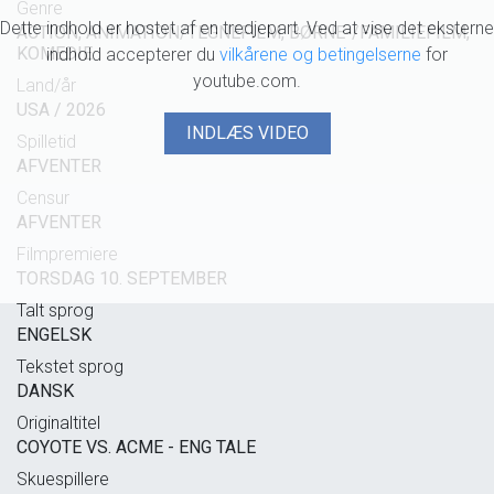
Genre
Dette indhold er hostet af en tredjepart. Ved at vise det eksterne
ACTION, ANIMATION/TEGNEFILM, BØRNE-/FAMILIEFILM,
KOMEDIE
indhold accepterer du
vilkårene og betingelserne
for
youtube.com.
Land/år
USA / 2026
INDLÆS VIDEO
Spilletid
AFVENTER
Censur
AFVENTER
Filmpremiere
TORSDAG 10. SEPTEMBER
Talt sprog
ENGELSK
Tekstet sprog
DANSK
Originaltitel
COYOTE VS. ACME - ENG TALE
Skuespillere