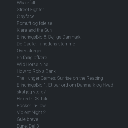
Whalefall
Street Fighter
Clayface
Fornuft og følelse
Klara and the Sun
ErindringsBio 8: Dejlige Danmark
De Gaulle: Frihedens stemme
Over stregen
En farlig affære
Wild Horse Nine
How to Rob a Bank
The Hunger Games: Sunrise on the Reaping
ErindringsBio 1: Et par ord om Danmark og Hvad
skal jeg være?
Hexed - DK Tale
Focker In-Law
Violent Night 2
Gule breve
Dune: Del 3