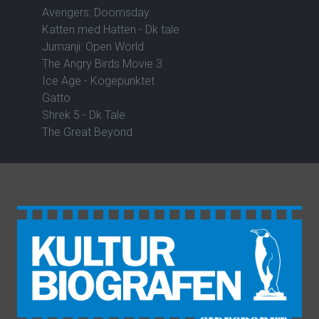
Avengers: Doomsday
Katten med Hatten - Dk tale
Jumanji: Open World
The Angry Birds Movie 3
Ice Age - Kogepunktet
Gatto
Shrek 5 - Dk Tale
The Great Beyond