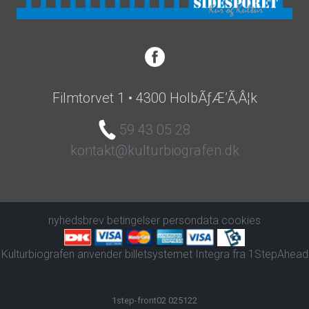
Filmtorvet 1 • 4300 HolbÃƒÆ’Ã‚Â¦k
59 43 05 28
kontakt@kulturbiografen.dk
nyhedsbrev
betingelser
persondata
cookies
Kulturbiografen anvender
billetsystemet Integra
fra
1StepAhead
1step-front02 025122