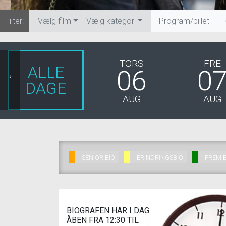
Filter:
Vælg film
Vælg kategori
Program/billet
TORS
FRE
ALLE
06
0
‹
DAGE
AUG
AUG
SENIOR BIO
ERINDRINGSBIO
PREMI
BIOGRAFEN HAR I DAG
ÅBEN FRA 12:30 TIL