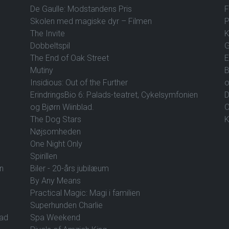
De Gaulle: Modstandens Pris
F
Skolen med magiske dyr – Filmen
P
The Invite
K
Dobbeltspil
G
The End of Oak Street
E
Mutiny
B
Insidious: Out of the Further
o
ErindringsBio 6: Palads-teatret, Cykelsymfonien
D
og Bjørn Wiinblad.
O
The Dog Stars
K
Nøjsomheden
One Night Only
Spirillen
en
Biler - 20-års jubilæum
By Any Means
Practical Magic: Magi i familien
Superhunden Charlie
vad
Spa Weekend