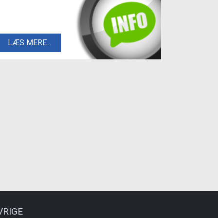
LÆS MERE...
VRIGE