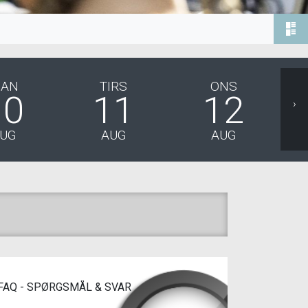
AN
TIRS
ONS
10
11
12
›
UG
AUG
AUG
FAQ - SPØRGSMÅL & SVAR