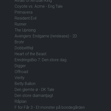
Rivals of Amziah King
Coyote vs. Acme - Eng Tale
Primavera
Resident Evil
Runner
The Uprising
Avengers: Endgame (rerelease) - 2D
Brohr
Dobbeltfejl
Heart of the Beast
ErindringsBio 7: Den store dag.
Digger
Offroad
Verity
Betty Ballon
Den glemte ø - DK Tale
Den store diamantjagt
Råplan
F for Får 3 - Et monster på bondegården