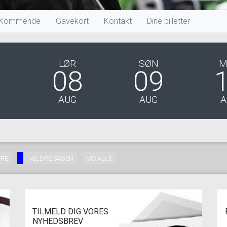
Kommende
Gavekort
Kontakt
Dine billetter
LØR
SØN
M
7
08
09
AUG
AUG
A
ERE
ÆLDRE SAGEN
VIS ALLE
TILMELD DIG VORES
NYHEDSBREV