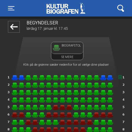
Kulturbiografen
1step-front02 110634
Toggle navigation
BEGYNDELSER
lørdag 17. januar kl. 17:45
BIOGRAFSTOL
SE MERE
Klik på de grønne sæder nedenfor for at vælge dine pladser