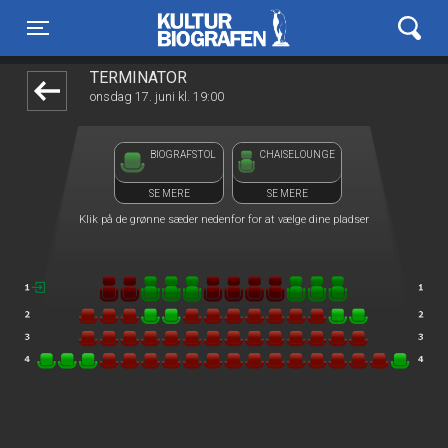
Kulturbiografen
1step-front02 053611
Toggle navigation
TERMINATOR
onsdag 17. juni kl. 19:00
BIOGRAFSTOL
CHAISELOUNGE
SE MERE
SE MERE
Klik på de grønne sæder nedenfor for at vælge dine pladser