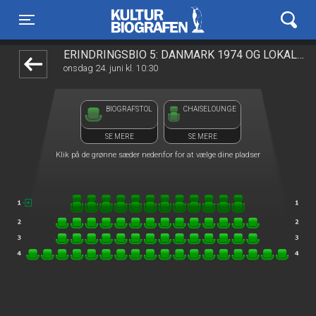
Kulturbiografen
front05-temp 080803
Toggle navigation
ERINDRINGSBIO 5: DANMARK 1974 OG LOKALE FILM.
onsdag 24. juni kl. 10:30
BIOGRAFSTOL
CHAISELOUNGE
SE MERE
SE MERE
Klik på de grønne sæder nedenfor for at vælge dine pladser