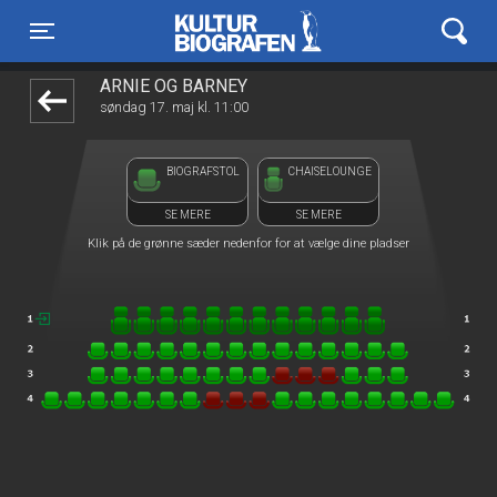
Kulturbiografen
1step-front02 065424
Toggle navigation
ARNIE OG BARNEY
søndag 17. maj kl. 11:00
BIOGRAFSTOL
CHAISELOUNGE
SE MERE
SE MERE
Klik på de grønne sæder nedenfor for at vælge dine pladser