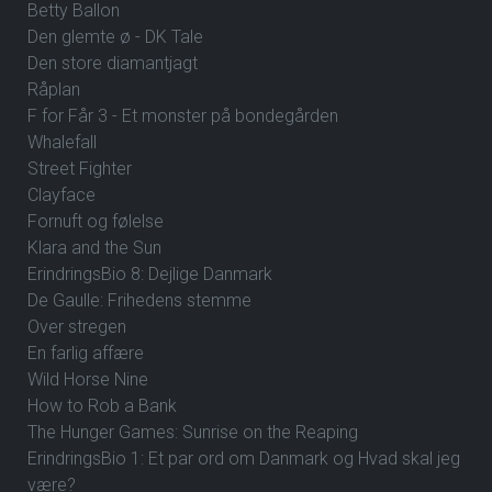
Betty Ballon
Den glemte ø - DK Tale
Den store diamantjagt
Råplan
F for Får 3 - Et monster på bondegården
Whalefall
Street Fighter
Clayface
Fornuft og følelse
Klara and the Sun
ErindringsBio 8: Dejlige Danmark
De Gaulle: Frihedens stemme
Over stregen
En farlig affære
Wild Horse Nine
How to Rob a Bank
The Hunger Games: Sunrise on the Reaping
ErindringsBio 1: Et par ord om Danmark og Hvad skal jeg
være?