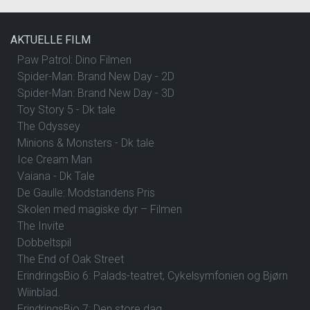
AKTUELLE FILM
Paw Patrol: Dino Filmen
Spider-Man: Brand New Day - 2D
Spider-Man: Brand New Day - 3D
Toy Story 5 - Dk tale
The Odyssey
Minions & Monsters - Dk tale
Ice Cream Man
Vaiana - Dk Tale
De Gaulle: Modstandens Pris
Skolen med magiske dyr – Filmen
The Invite
Dobbeltspil
The End of Oak Street
ErindringsBio 6: Palads-teatret, Cykelsymfonien og Bjørn
Wiinblad.
ErindringsBio 7: Den store dag.