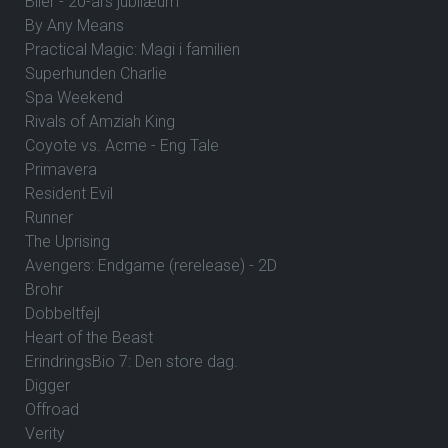
Biler - 20-års jubilæum
By Any Means
Practical Magic: Magi i familien
Superhunden Charlie
Spa Weekend
Rivals of Amziah King
Coyote vs. Acme - Eng Tale
Primavera
Resident Evil
Runner
The Uprising
Avengers: Endgame (rerelease) - 2D
Brohr
Dobbeltfejl
Heart of the Beast
ErindringsBio 7: Den store dag.
Digger
Offroad
Verity