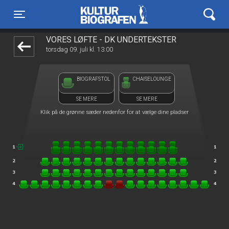
Kulturbiografen
front03-cc 103952
Toggle navigation
VORES LØFTE - DK UNDERTEKSTER
torsdag 09. juli kl. 13:00
BIOGRAFSTOL
CHAISELOUNGE
SE MERE
SE MERE
Klik på de grønne sæder nedenfor for at vælge dine pladser