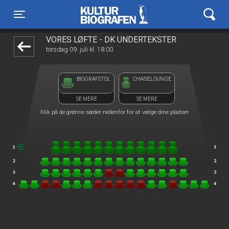
Kulturbiografen
1step-front02 110703
Toggle navigation
VORES LØFTE - DK UNDERTEKSTER
torsdag 09. juli kl. 18:00
BIOGRAFSTOL
CHAISELOUNGE
SE MERE
SE MERE
Klik på de grønne sæder nedenfor for at vælge dine pladser