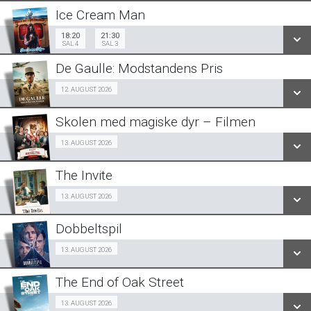
LÆS MERE
Ice Cream Man
SE ALLE DAGE
18:20
21:30
Sal 4
18:20
21:30
Sal 3
SAL 4
SAL 3
LÆS MERE
De Gaulle: Modstandens Pris
SE ALLE DAGE
Ældre sagen 12/08
12. AUGUST 2026
LÆS MERE
Skolen med magiske dyr – Filmen
SE ALLE DAGE
Fra 13.08.2026
13. AUGUST 2026
LÆS MERE
The Invite
SE ALLE DAGE
Fra 13.08.2026
13. AUGUST 2026
LÆS MERE
Dobbeltspil
SE ALLE DAGE
Fra 13.08.2026
13. AUGUST 2026
LÆS MERE
The End of Oak Street
SE ALLE DAGE
Fra 13.08.2026
13. AUGUST 2026