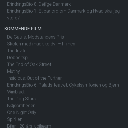
ErindringsBio 8: Dejlige Danmark
ErindringsBio 1: Et par ord om Danmark og Hvad skal jeg
være?
KOMMENDE FILM
De Gaulle: Modstandens Pris
Skolen med magiske dyr – Filmen
The Invite
Dobbeltspil
The End of Oak Street
Mutiny
Insidious: Out of the Further
ErindringsBio 6: Palads-teatret, Cykelsymfonien og Bjørn
Wiinblad.
The Dog Stars
Nøjsomheden
One Night Only
Spirillen
Biler - 20-års jubilæum