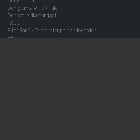
Betty Ballon
Den glemte ø - DK Tale
Den store diamantjagt
Råplan
F for Får 3 - Et monster på bondegården
Whalefall
Street Fighter
Clayface
Fornuft og følelse
Klara and the Sun
ErindringsBio 8: Dejlige Danmark
De Gaulle: Frihedens stemme
Over stregen
En farlig affære
Wild Horse Nine
How to Rob a Bank
The Hunger Games: Sunrise on the Reaping
ErindringsBio 1: Et par ord om Danmark og Hvad skal jeg
være?