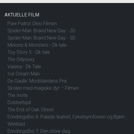
AKTUELLE FILM
Paw Patrol: Dino Filmen
Spider-Man: Brand New Day - 2D
Spider-Man: Brand New Day - 3D
Minions & Monsters - Dk tale
Toy Story 5 - Dk tale
The Odyssey
Vaiana - Dk Tale
Ice Cream Man
De Gaulle: Modstandens Pris
Skolen med magiske dyr – Filmen
The Invite
Dobbeltspil
The End of Oak Street
ErindringsBio 6: Palads-teatret, Cykelsymfonien og Bjørn
Wiinblad.
ErindringsBio 7: Den store dag.