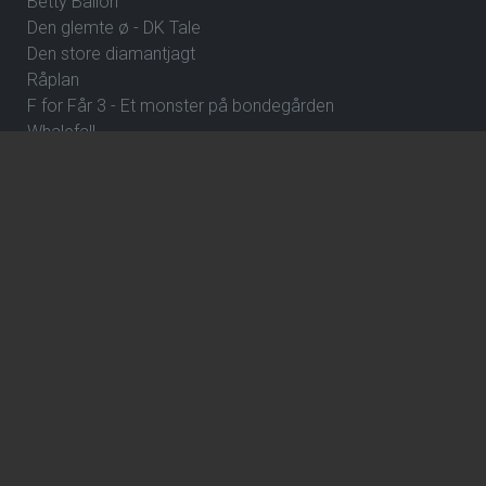
Betty Ballon
Den glemte ø - DK Tale
Den store diamantjagt
Råplan
F for Får 3 - Et monster på bondegården
Whalefall
Street Fighter
Clayface
Fornuft og følelse
Klara and the Sun
ErindringsBio 8: Dejlige Danmark
De Gaulle: Frihedens stemme
Over stregen
En farlig affære
Wild Horse Nine
How to Rob a Bank
The Hunger Games: Sunrise on the Reaping
ErindringsBio 1: Et par ord om Danmark og Hvad skal jeg
være?