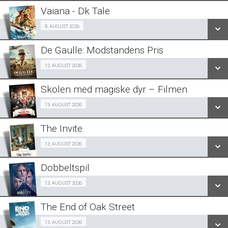
LÆS MERE
Vaiana - Dk Tale
SE ALLE DAGE
Fra 08.08.2026
8. AUGUST 2026
LÆS MERE
De Gaulle: Modstandens Pris
SE ALLE DAGE
Ældre sagen 12/08
12. AUGUST 2026
LÆS MERE
Skolen med magiske dyr – Filmen
SE ALLE DAGE
Fra 13.08.2026
13. AUGUST 2026
LÆS MERE
The Invite
SE ALLE DAGE
Fra 13.08.2026
13. AUGUST 2026
LÆS MERE
Dobbeltspil
SE ALLE DAGE
Fra 13.08.2026
13. AUGUST 2026
LÆS MERE
The End of Oak Street
SE ALLE DAGE
Fra 13.08.2026
13. AUGUST 2026