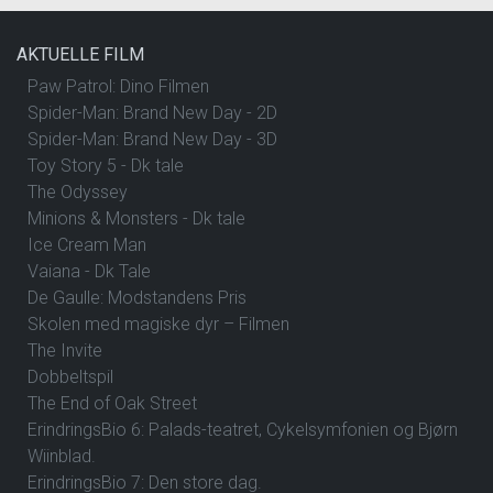
AKTUELLE FILM
Paw Patrol: Dino Filmen
Spider-Man: Brand New Day - 2D
Spider-Man: Brand New Day - 3D
Toy Story 5 - Dk tale
The Odyssey
Minions & Monsters - Dk tale
Ice Cream Man
Vaiana - Dk Tale
De Gaulle: Modstandens Pris
Skolen med magiske dyr – Filmen
The Invite
Dobbeltspil
The End of Oak Street
ErindringsBio 6: Palads-teatret, Cykelsymfonien og Bjørn
Wiinblad.
ErindringsBio 7: Den store dag.