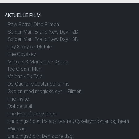
AKTUELLE FILM
Paw Patrol: Dino Filmen
Spider-Man: Brand New Day - 2D
Spider-Man: Brand New Day - 3D
Toy Story 5 - Dk tale
The Odyssey
Minions & Monsters - Dk tale
Ice Cream Man
Vaiana - Dk Tale
De Gaulle: Modstandens Pris
Skolen med magiske dyr – Filmen
The Invite
Dobbeltspil
The End of Oak Street
ErindringsBio 6: Palads-teatret, Cykelsymfonien og Bjørn
Wiinblad.
ErindringsBio 7: Den store dag.