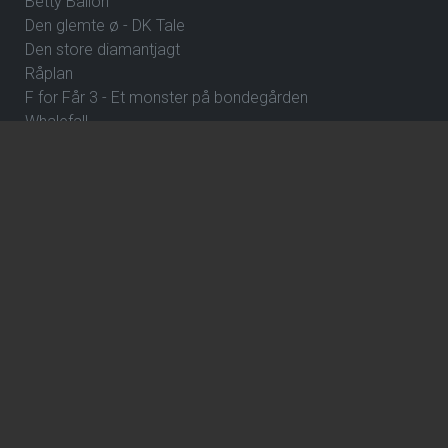
Betty Ballon
Den glemte ø - DK Tale
Den store diamantjagt
Råplan
F for Får 3 - Et monster på bondegården
Whalefall
Street Fighter
Clayface
Fornuft og følelse
Klara and the Sun
ErindringsBio 8: Dejlige Danmark
De Gaulle: Frihedens stemme
Over stregen
En farlig affære
Wild Horse Nine
How to Rob a Bank
The Hunger Games: Sunrise on the Reaping
ErindringsBio 1: Et par ord om Danmark og Hvad skal jeg
være?