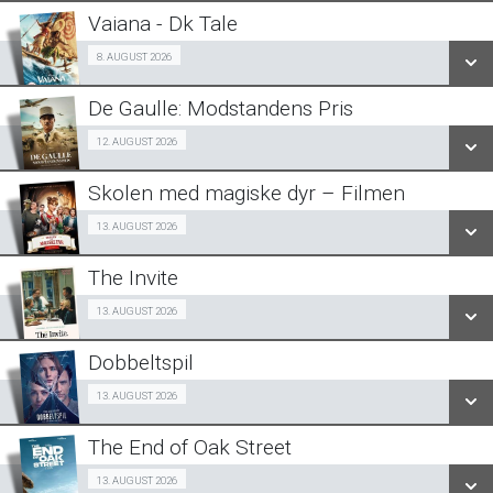
LÆS MERE
Vaiana - Dk Tale
SE ALLE DAGE
Fra 08.08.2026
8. AUGUST 2026
LÆS MERE
De Gaulle: Modstandens Pris
SE ALLE DAGE
Ældre sagen 12/08
12. AUGUST 2026
LÆS MERE
Skolen med magiske dyr – Filmen
SE ALLE DAGE
Fra 13.08.2026
13. AUGUST 2026
LÆS MERE
The Invite
SE ALLE DAGE
Fra 13.08.2026
13. AUGUST 2026
LÆS MERE
Dobbeltspil
SE ALLE DAGE
Fra 13.08.2026
13. AUGUST 2026
LÆS MERE
The End of Oak Street
SE ALLE DAGE
Fra 13.08.2026
13. AUGUST 2026