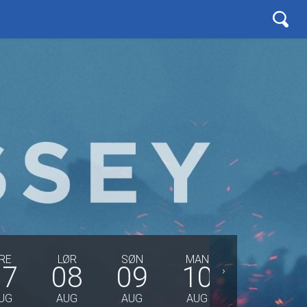
RE
LØR
SØN
MAN
TIRS
07
08
09
10
11
›
UG
AUG
AUG
AUG
AUG