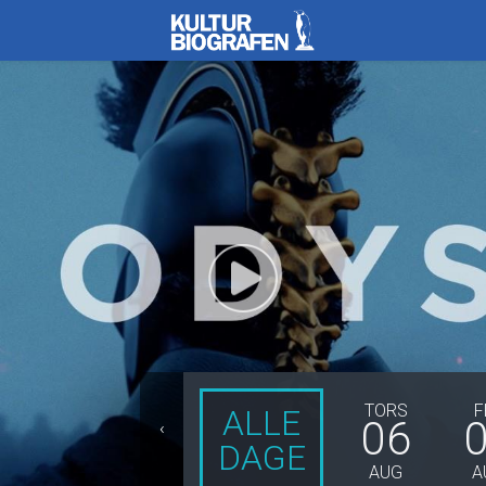
Kulturbiografen
TORS
F
ALLE
06
‹
DAGE
AUG
A