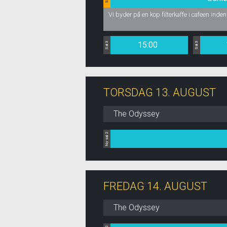
Vi byder på en kop filterkaffe i cafeen inden
15:00
Sal 3
Sal 3
TORSDAG 13. AUGUST
The Odyssey
Ny sal 2
FREDAG 14. AUGUST
The Odyssey