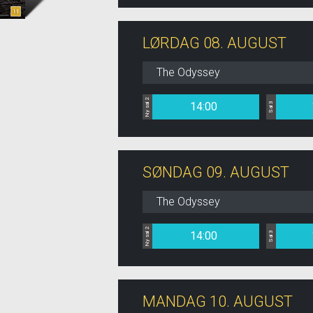
LØRDAG 08. AUGUST
The Odyssey
Ny sal 2
14:00
Sal 3
SØNDAG 09. AUGUST
The Odyssey
Ny sal 2
14:00
Sal 3
MANDAG 10. AUGUST