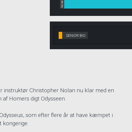
Ny sal 2
SENIOR BIO
 instruktør Christopher Nolan nu klar med en
en af Homers digt Odysseen.
dysseus, som efter flere år at have kæmpet i
it kongerige.