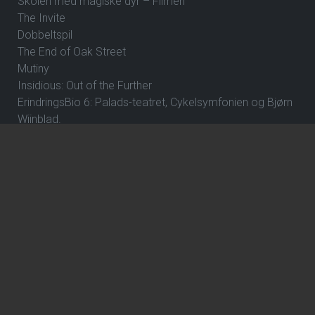
Skolen med magiske dyr – Filmen
The Invite
Dobbeltspil
The End of Oak Street
Mutiny
Insidious: Out of the Further
ErindringsBio 6: Palads-teatret, Cykelsymfonien og Bjørn
Wiinblad.
The Dog Stars
Nøjsomheden
One Night Only
Spirillen
Biler - 20-års jubilæum
By Any Means
Practical Magic: Magi i familien
Superhunden Charlie
Spa Weekend
Rivals of Amziah King
Coyote vs. Acme - Eng Tale