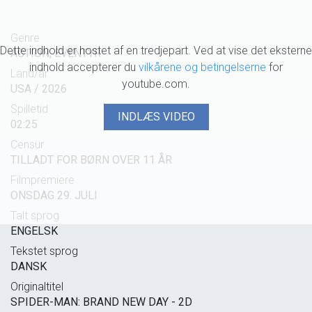
Genre
Dette indhold er hostet af en tredjepart. Ved at vise det eksterne
ACTION, EVENTYR
indhold accepterer du
vilkårene og betingelserne
for
Land/år
youtube.com.
USA / 2026
Spilletid
INDLÆS VIDEO
02:25
Censur
TILLADT FOR BØRN OVER 11 ÅR
Filmpremiere
ONSDAG 29. JULI
Talt sprog
ENGELSK
Tekstet sprog
DANSK
Originaltitel
SPIDER-MAN: BRAND NEW DAY - 2D